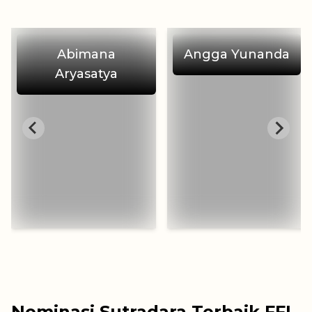
Abimana
Angga Yunanda
Aryasatya
Nominasi Sutradara Terbaik FFI